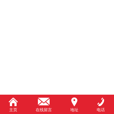
主页
在线留言
地址
电话