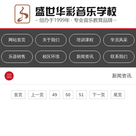
网站首页
关于我们
培训课程
学员风采
乐器销售
校区环境
新闻资讯
联系我们
新闻资讯
首页
上一页
49
50
51
下一页
尾页