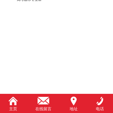
主页
在线留言
地址
电话